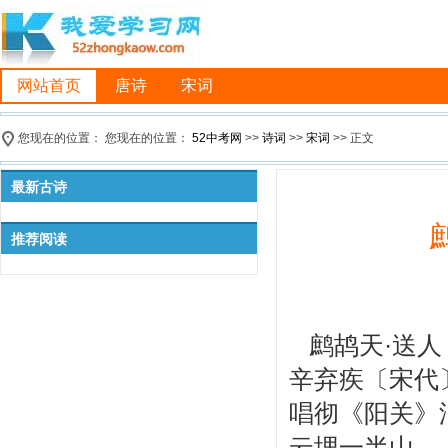
网站首页
唐诗
宋词
您现在的位置： 您现在的位置：
52中考网
>>
诗词
>>
宋词
>> 正文
最新古诗
推荐阅读
鹧鸪天·送人
辛弃疾〔宋代
唱彻《阳关》
云埋一半山。