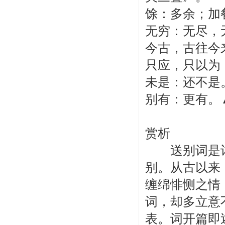
馀：多余；加
无穷：无尽，
今古，古往今
只应，只以为
未是：还不是
别有：更有。
赏析
送别词是词
别。从古以来
缠绵悱恻之情
词，却多立意
表。词开篇即