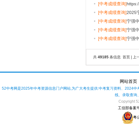
[中考成绩查询]
http
[中考成绩查询]
202
[中考成绩查询]
宁强
[中考成绩查询]
宁强中
[中考成绩查询]
宁强中
共
49185
条信息 首页 | 上一
网站首页
52中考网是2025年中考资源信息门户网站,为广大考生提供:中考复习资料、2024中
线、录取查询
Copyright 
工信部备案号：
粤公