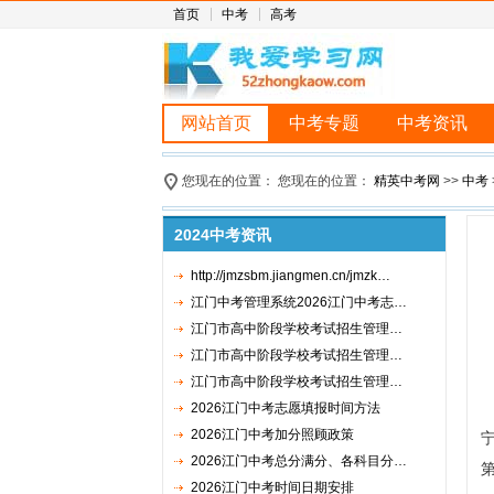
首页
中考
高考
网站首页
中考专题
中考资讯
您现在的位置： 您现在的位置：
精英中考网
>>
中考
2024中考资讯
http://jmzsbm.jiangmen.cn/jmzk…
江门中考管理系统2026江门中考志…
江门市高中阶段学校考试招生管理…
江门市高中阶段学校考试招生管理…
江门市高中阶段学校考试招生管理…
2026江门中考志愿填报时间方法
2026江门中考加分照顾政策
宁
2026江门中考总分满分、各科目分…
第
2026江门中考时间日期安排