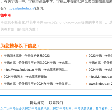
四、有关宁德一中、宁德市高级中学、宁德五中提前批体艺类自主招生结果
台"(
https://fjndedu.cn/
)查询。
宁德中考
考信息不断变化,精英中考网www.52zhongkaow.com提供的中考
相关教育部门的信息为准！
为您推荐以下信息：
宁德国杰高级中学录取分数线2023
2023宁德中考
宁德市高中阶段招生平台网站2024宁德中考志愿…
宁德市高中阶段
https://www.fjndedu.cn 宁德中考志愿填报网站…
2024宁德中考
2024宁德网上中考志愿填报须知
http://jyj.ni
宁德市高中阶段招生平台2024年宁德中考录取查…
www.fjndedu
网站首页
联系我们
站,为广大中考生提供2024中考最新消息、2024中考时间、中考试题试卷、复习资料