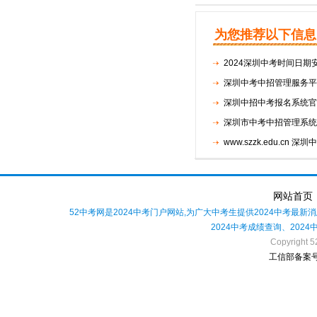
为您推荐以下信息
2024深圳中考时间日期
深圳中考中招管理服务平
深圳中招中考报名系统官
深圳市中考中招管理系统
www.szzk.edu.cn
网站首页
52中考网是2024中考门户网站,为广大中考生提供2024中考最
2024中考成绩查询、202
Copyright 
工信部备案号：