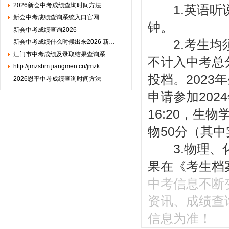
2026新会中考成绩查询时间方法
1.英语听说
新会中考成绩查询系统入口官网
钟。
新会中考成绩查询2026
2.考生均须
新会中考成绩什么时候出来2026 新…
江门市中考成绩及录取结果查询系…
不计入中考总
http://jmzsbm.jiangmen.cn/jmzk…
投档。202
2026恩平中考成绩查询时间方法
申请参加202
16:20，生
物50分（其中
3.物理、化
果在《考生档
中考信息不断变化
资讯、成绩查
信息为准！